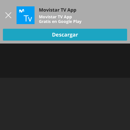
Iniciar sesión
Movistar TV App
B
Movistar TV App
Gratis en Google Play
Descargar