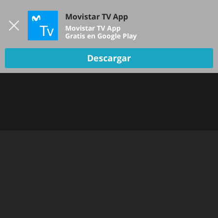
Iniciar sesión
Movistar TV App
B
Movistar TV App
Gratis en Google Play
TV EN VIVO
Descargar