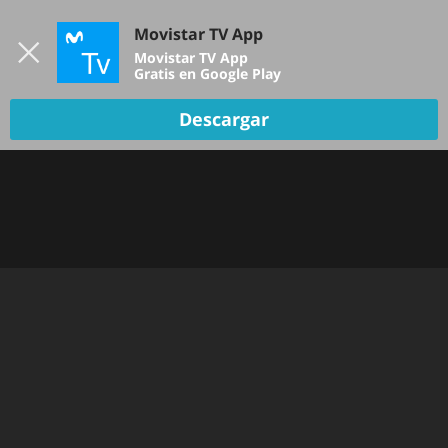
Iniciar sesión
Movistar TV App
B
Movistar TV App
Gratis en Google Play
Descargar