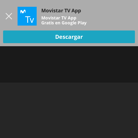
Iniciar sesión
Movistar TV App
B
Movistar TV App
Gratis en Google Play
Descargar