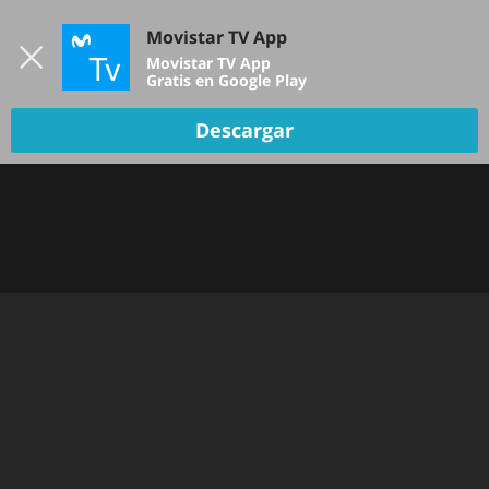
Iniciar sesión
Movistar TV App
B
Movistar TV App
Gratis en Google Play
Descargar