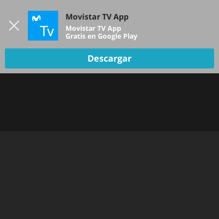
Iniciar sesión
Movistar TV App
B
Movistar TV App
Gratis en Google Play
Descargar