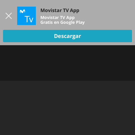
Iniciar sesión
Movistar TV App
B
Movistar TV App
Gratis en Google Play
Descargar