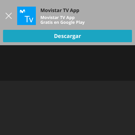
Iniciar sesión
Movistar TV App
B
Movistar TV App
Gratis en Google Play
TV EN VIVO
Descargar