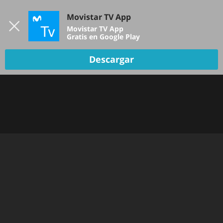
Iniciar sesión
Movistar TV App
B
Movistar TV App
Gratis en Google Play
Descargar