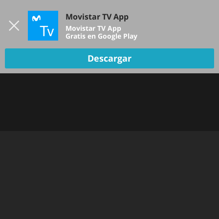
Iniciar sesión
Movistar TV App
B
Movistar TV App
Gratis en Google Play
Descargar