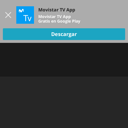
Iniciar sesión
Movistar TV App
B
Movistar TV App
Gratis en Google Play
Descargar