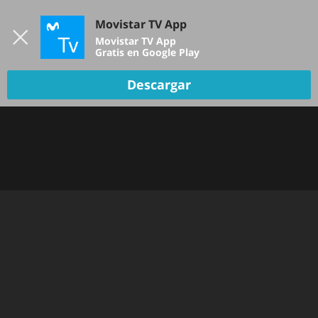
Iniciar sesión
Movistar TV App
B
Movistar TV App
Gratis en Google Play
Descargar