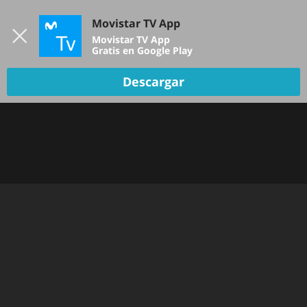
Iniciar sesión
Movistar TV App
B
Movistar TV App
Gratis en Google Play
TV EN VIVO
Descargar