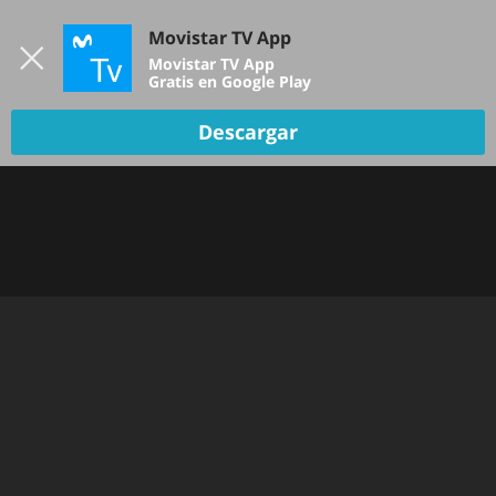
Iniciar sesión
Movistar TV App
B
Movistar TV App
Gratis en Google Play
TV EN VIVO
Descargar