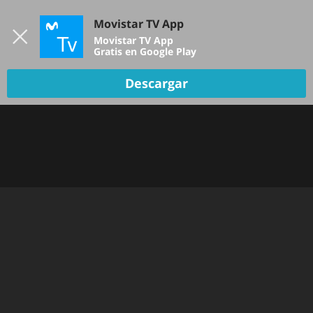
Iniciar sesión
Movistar TV App
B
Movistar TV App
Gratis en Google Play
Descargar