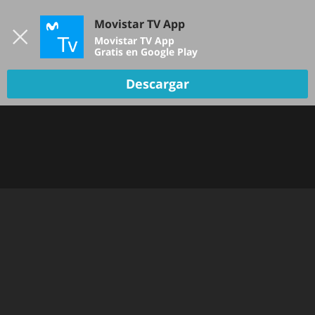
Iniciar sesión
Movistar TV App
B
Movistar TV App
Gratis en Google Play
Descargar