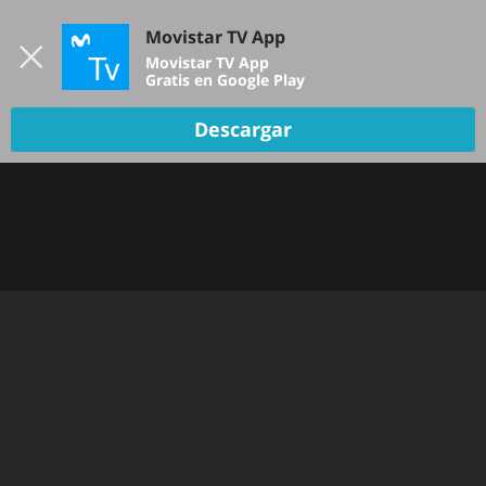
Iniciar sesión
Movistar TV App
B
Movistar TV App
Gratis en Google Play
Descargar