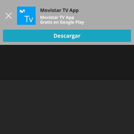
Iniciar sesión
Movistar TV App
B
Movistar TV App
Gratis en Google Play
Descargar