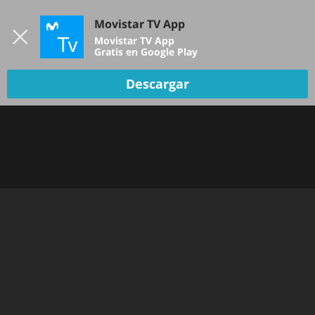
Iniciar sesión
Movistar TV App
B
Movistar TV App
Gratis en Google Play
Descargar