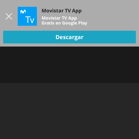
Iniciar sesión
Movistar TV App
B
Movistar TV App
Gratis en Google Play
TV EN VIVO
Descargar