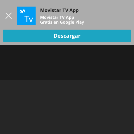
Iniciar sesión
Movistar TV App
B
Movistar TV App
Gratis en Google Play
Descargar