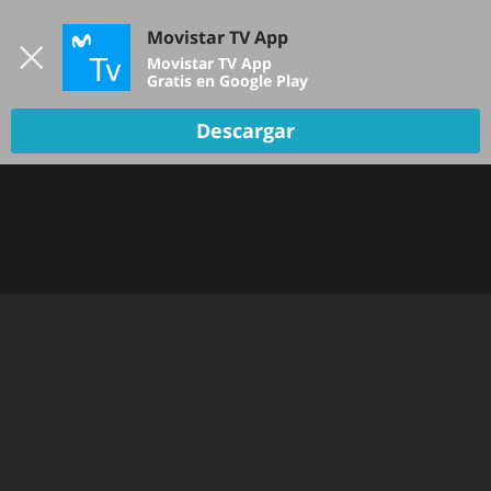
Iniciar sesión
Movistar TV App
B
Movistar TV App
Gratis en Google Play
Descargar