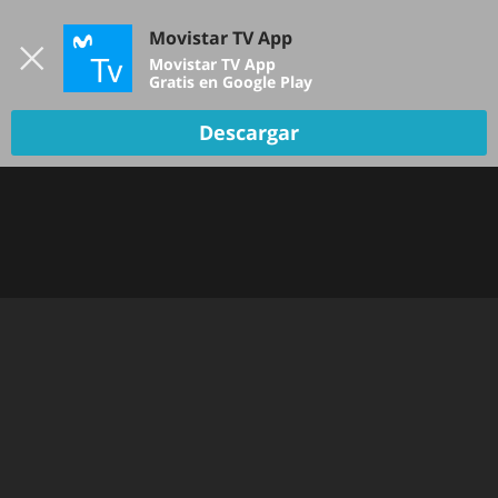
Iniciar sesión
Movistar TV App
B
Movistar TV App
Gratis en Google Play
TV EN VIVO
Descargar
Oops!
Hemos tenido un problema... Inténtalo