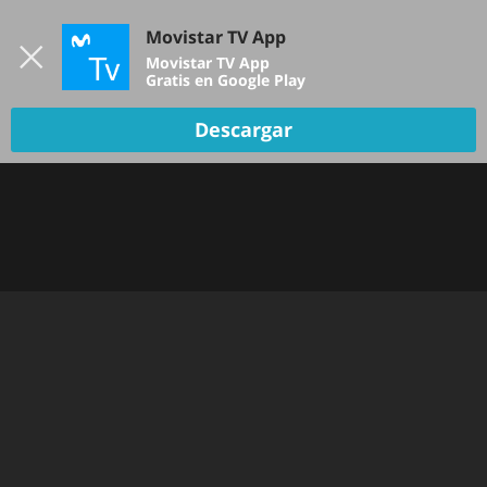
Iniciar sesión
Movistar TV App
B
Movistar TV App
Gratis en Google Play
Descargar