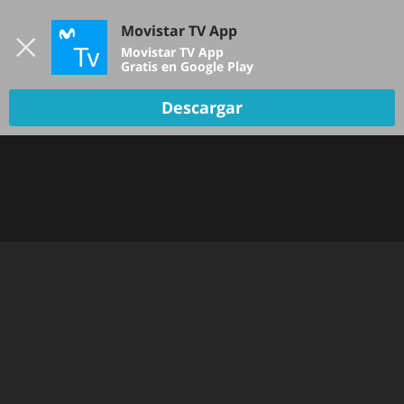
Iniciar sesión
Movistar TV App
B
Movistar TV App
Gratis en Google Play
Descargar