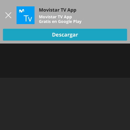
Iniciar sesión
Movistar TV App
B
Movistar TV App
Gratis en Google Play
TV EN VIVO
Descargar