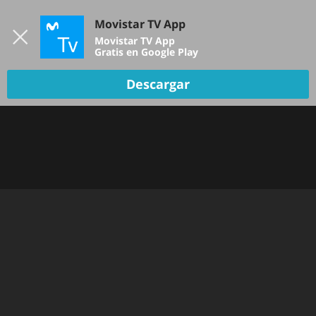
Iniciar sesión
Movistar TV App
B
Movistar TV App
Gratis en Google Play
Descargar