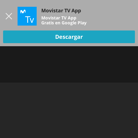
Iniciar sesión
Movistar TV App
B
Movistar TV App
Gratis en Google Play
Descargar