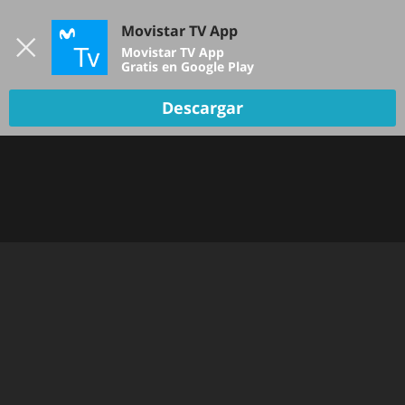
Iniciar sesión
Movistar TV App
B
Movistar TV App
Gratis en Google Play
Descargar