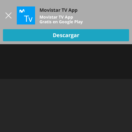
Iniciar sesión
Movistar TV App
B
Movistar TV App
Gratis en Google Play
Descargar