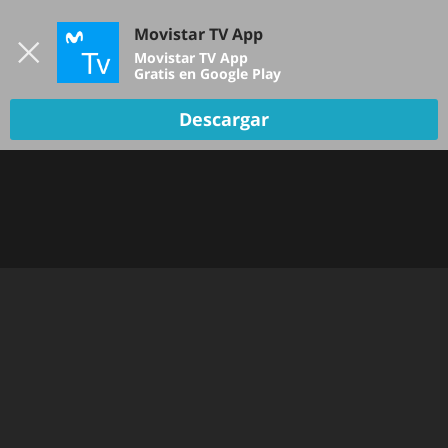
Iniciar sesión
Movistar TV App
B
Movistar TV App
Gratis en Google Play
Descargar