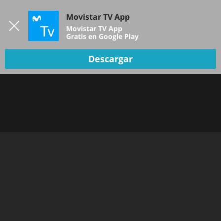
Iniciar sesión
Movistar TV App
B
Movistar TV App
Gratis en Google Play
TV EN VIVO
Descargar