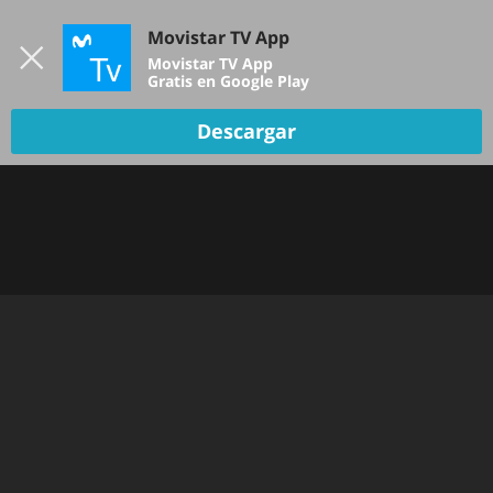
Iniciar sesión
Movistar TV App
B
Movistar TV App
Gratis en Google Play
Descargar