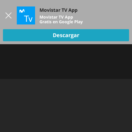
Iniciar sesión
Movistar TV App
B
Movistar TV App
Gratis en Google Play
Descargar