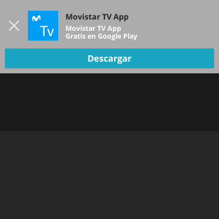
Iniciar sesión
Movistar TV App
B
Movistar TV App
Gratis en Google Play
TV EN VIVO
Descargar