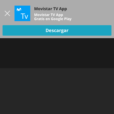
Iniciar sesión
Movistar TV App
B
Movistar TV App
Gratis en Google Play
Descargar