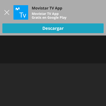
Iniciar sesión
Movistar TV App
B
Movistar TV App
Gratis en Google Play
Descargar