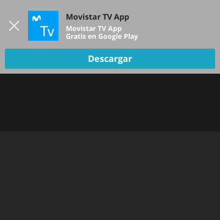
Iniciar sesión
Movistar TV App
B
Movistar TV App
Gratis en Google Play
TV EN VIVO
Descargar