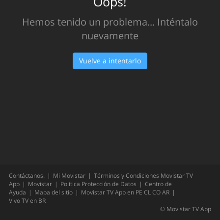
Oops!
Hemos tenido un problema... Inténtalo
nuevamente
Vuelve a intentarlo
Contáctanos.
Mi Movistar
Términos y Condiciones Movistar TV
App
Movistar
Política Protección de Datos
Centro de
Ayuda
Mapa del sitio
Movistar TV App en
PE
CL
CO
AR
Vivo TV en
BR
©
Movistar TV App