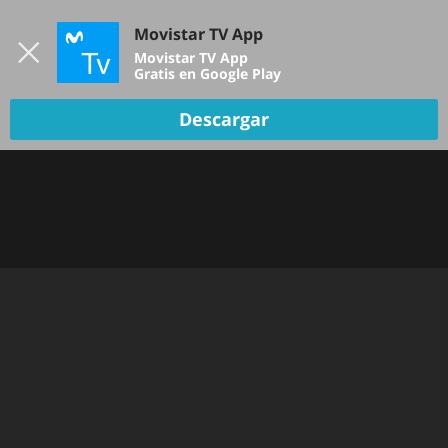
Iniciar sesión
Movistar TV App
B
Movistar TV App
Gratis en Google Play
Descargar