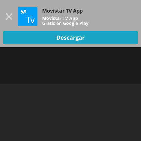
Iniciar sesión
Movistar TV App
B
Movistar TV App
Gratis en Google Play
TV EN VIVO
Descargar