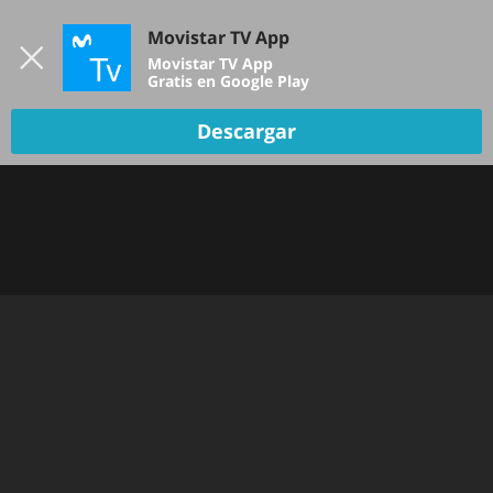
Iniciar sesión
Movistar TV App
B
Movistar TV App
Gratis en Google Play
TV EN VIVO
Descargar