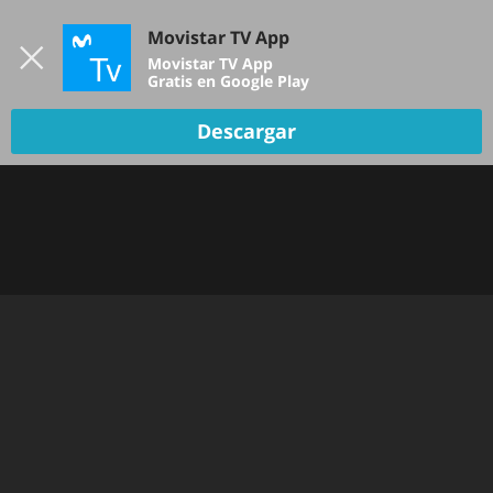
Iniciar sesión
Movistar TV App
B
Movistar TV App
Gratis en Google Play
TV EN VIVO
Descargar
Oops!
Hemos tenido un problema... Inténtalo