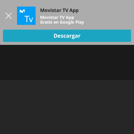
Iniciar sesión
Movistar TV App
B
Movistar TV App
Gratis en Google Play
Descargar