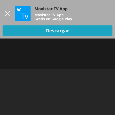
Iniciar sesión
Movistar TV App
B
Movistar TV App
Gratis en Google Play
Descargar