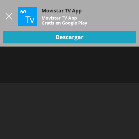
Iniciar sesión
Movistar TV App
B
Movistar TV App
Gratis en Google Play
Descargar