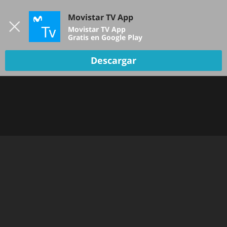
Iniciar sesión
Movistar TV App
B
Movistar TV App
Gratis en Google Play
Descargar