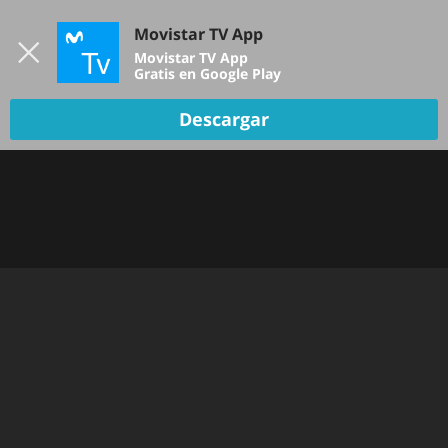
Iniciar sesión
Movistar TV App
B
Movistar TV App
Gratis en Google Play
TV EN VIVO
Descargar