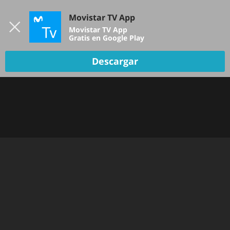
Iniciar sesión
Movistar TV App
B
Movistar TV App
Gratis en Google Play
TV EN VIVO
Descargar