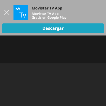
Iniciar sesión
Movistar TV App
B
Movistar TV App
Gratis en Google Play
Descargar